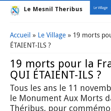
Le Mesnil Theribus
Le Village
Accueil
»
Le Village
» 19 morts pou
Vous êtes ici
ÉTAIENT-ILS ?
19 morts pour la Fr
QUI ÉTAIENT-ILS ?
Tous les ans le 11 novem
le Monument Aux Morts da
Théribus, pour commémor